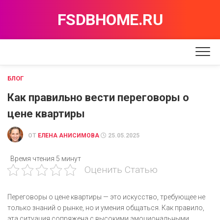
Перейти
FSDBHOME.RU
к
содержанию
БЛОГ
Как правильно вести переговоры о
цене квартиры
ОТ
ЕЛЕНА АНИСИМОВА
25.05.2025
Время чтения
5 минут
Оценить Статью
Переговоры о цене квартиры — это искусство, требующее не
только знаний о рынке, но и умения общаться. Как правило,
эта ситуация сопряжена с высокими эмоциональными