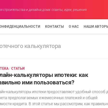
я строительства и дизайна дома: советы, идеи, решения.
КОНФИДЕНЦИАЛЬНОСТИ
КОНТАКТЫ
О НАС
НАШИ АВТОР
АНАСТАСИЯ
отечного калькулятора
КОВАЛЕВА
ЕЛЕНА
АНИСИМОВ
ТЕКА
/
СТАТЬИ
АННА
лайн-калькуляторы ипотеки: как
СМИРНОВА
авильно ими пользоваться?
айн-калькуляторы ипотеки предоставляют удобный способ 
чета предполагаемых ежемесячных платежей и общей
имости кредита. В этой статье мы рассмотрим, как правиль