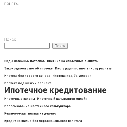
понять,...
Поиск
Поиск
Виды натяжных потолков
Влияние на ипотечные выплаты
Законодательство об ипотеке
Инструкция по ипотечному расчету
Ипотека без первого взноса
Ипотека под 2% условия
Ипотека под низкий процент
Ипотечное кредитование
Ипотечные законы
Ипотечный калькулятор онлайн
Использование ипотечного калькулятора
Керамическая плитка на дерево
Кредит на жилье без первоначального капитала