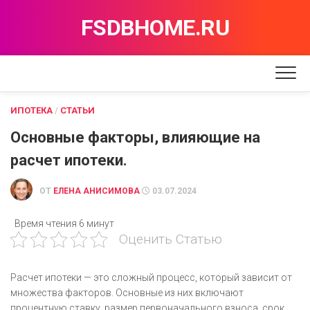
Перейти
FSDBHOME.RU
к
содержанию
ИПОТЕКА
/
СТАТЬИ
Основные факторы, влияющие на
расчет ипотеки.
ОТ
ЕЛЕНА АНИСИМОВА
03.07.2024
Время чтения
6 минут
Оценить Статью
Расчет ипотеки — это сложный процесс, который зависит от
множества факторов. Основные из них включают
процентную ставку, размер первоначального взноса, срок