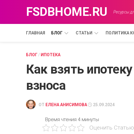
Перейти
FSDBHOME.RU
к
Ресурсы дл
содержанию
ГЛАВНАЯ
БЛОГ
СТАТЬИ
ПОЛИТИКА 
ВЫГОДА
ОСНОВНЫЕ
БЛОГ
/
ИПОТЕКА
ФАКТОРЫ,
Как взять ипотеку
ВЛИЯЮЩИЕ
ОБЪЯВЛЕНИЕ
НА
РАСЧЕТ
взноса
ИПОТЕКИ.
ОНЛАЙН-
КАЛЬКУЛЯТОРЫ
ОТ
ЕЛЕНА АНИСИМОВА
25.09.2024
ИПОТЕКИ:
КАК
Время чтения
4 минуты
ПРАВИЛЬНО
ИМИ
Оценить Статью
ПОЛЬЗОВАТЬСЯ?