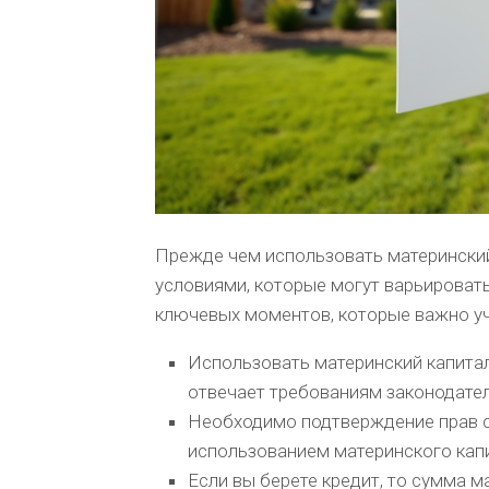
Прежде чем использовать материнский
условиями, которые могут варьировать
ключевых моментов, которые важно уч
Использовать материнский капитал
отвечает требованиям законодател
Необходимо подтверждение прав с
использованием материнского кап
Если вы берете кредит, то сумма 