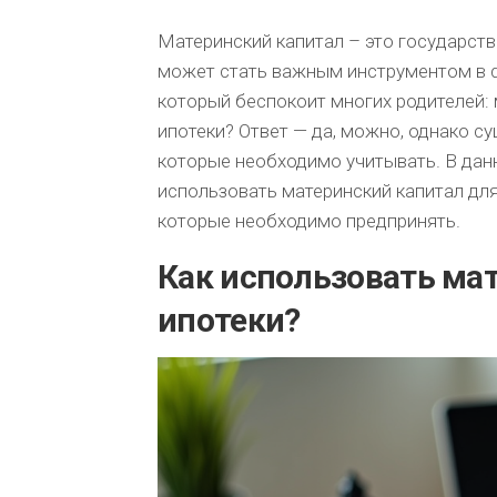
ПОШАГОВАЯ
Материнский капитал – это государст
ИНСТРУКЦИЯ
может стать важным инструментом в ф
ПО
который беспокоит многих родителей:
САМОСТОЯТЕЛЬНОМУ
РАСЧЕТУ
ипотеки? Ответ — да, можно, однако с
ИПОТЕКИ.
которые необходимо учитывать. В данн
использовать материнский капитал для 
которые необходимо предпринять.
Как использовать ма
ипотеки?