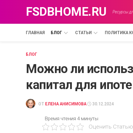
Перейти
FSDBHOME.RU
к
Ресурсы дл
содержанию
ГЛАВНАЯ
БЛОГ
СТАТЬИ
ПОЛИТИКА 
ВЫГОДА
ОСНОВНЫЕ
БЛОГ
ФАКТОРЫ,
Можно ли использ
ВЛИЯЮЩИЕ
ОБЪЯВЛЕНИЕ
НА
РАСЧЕТ
капитал для ипоте
ИПОТЕКИ.
ОНЛАЙН-
КАЛЬКУЛЯТОРЫ
ОТ
ЕЛЕНА АНИСИМОВА
30.12.2024
ИПОТЕКИ:
КАК
Время чтения
4 минуты
ПРАВИЛЬНО
ИМИ
Оценить Статью
ПОЛЬЗОВАТЬСЯ?