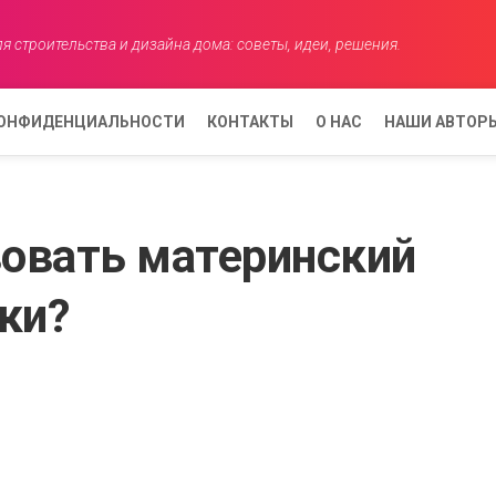
я строительства и дизайна дома: советы, идеи, решения.
КОНФИДЕНЦИАЛЬНОСТИ
КОНТАКТЫ
О НАС
НАШИ АВТОР
АНАСТАСИЯ
КОВАЛЕВА
овать материнский
ЕЛЕНА
АНИСИМОВ
ки?
АННА
СМИРНОВА