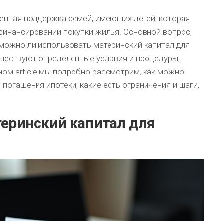
венная поддержка семей, имеющих детей, которая
инансировании покупки жилья. Основной вопрос,
 можно ли использовать материнский капитал для
уществуют определенные условия и процедуры,
ом article мы подробно рассмотрим, как можно
погашения ипотеки, какие есть ограничения и шаги,
теринский капитал для