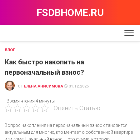
Перейти
FSDBHOME.RU
к
содержанию
БЛОГ
Как быстро накопить на
первоначальный взнос?
ОТ
ЕЛЕНА АНИСИМОВА
31.12.2025
Время чтения
4 минуты
Оценить Статью
Вопрос накопления на первоначальный взнос становится
актуальным для многих, кто мечтает о собственной квартире
или доме. Начальный взнос — это сумма, которую