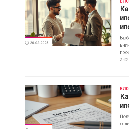
БЛО
Ка
ип
ип
Выб
20.02.2025
вни
про
знач
БЛО
Ка
ип
Пол
отл