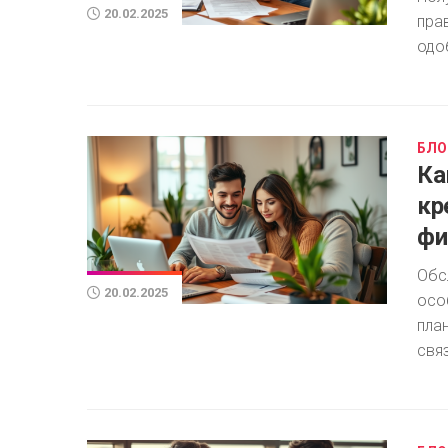
20.02.2025
пра
одо
БЛО
Ка
кр
фи
Обс
20.02.2025
осо
пла
связ