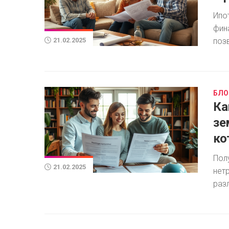
Ипо
фин
позв
21.02.2025
БЛО
Ка
зе
ко
Пол
21.02.2025
нет
раз