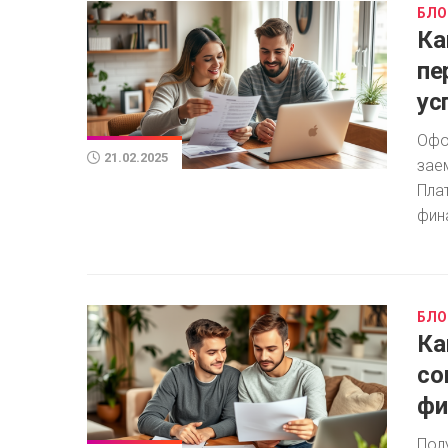
БЛО
Ка
пе
ус
Офо
21.02.2025
зае
Пла
фин
БЛО
Ка
со
фи
Пол