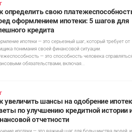
Г
к определить свою платежеспособност
ред оформлением ипотеки: 5 шагов для
пешного кредита
рмление ипотеки — это серьезный шаг, который требует от
мщика понимания своей финансовой ситуации.
тежеспособность — это способность человека справляться
ансовыми обязательствами, включая...
Г
к увеличить шансы на одобрение ипотек
веты по улучшению кредитной истории 
нансовой отчетности
учение ипотеки — это важный шаг для большинства людей, и