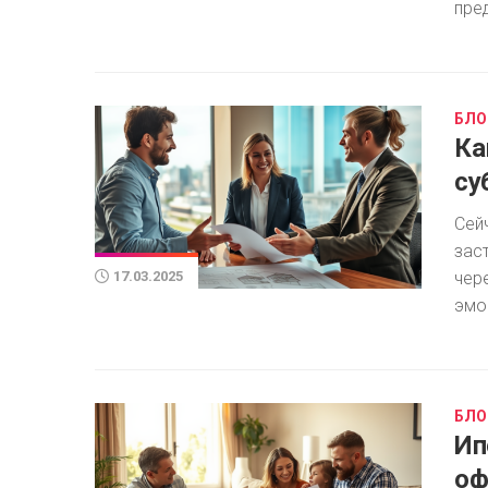
пре
ПОШАГОВАЯ
ИНСТРУКЦИЯ
ПО
САМОСТОЯТЕЛЬНОМУ
БЛО
РАСЧЕТУ
ИПОТЕКИ.
Ка
су
Сей
зас
чер
17.03.2025
эмо
БЛО
Ип
оф