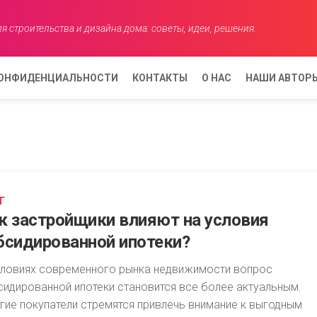
я строительства и дизайна дома: советы, идеи, решения.
КОНФИДЕНЦИАЛЬНОСТИ
КОНТАКТЫ
О НАС
НАШИ АВТОР
АНАСТАСИЯ
КОВАЛЕВА
ЕЛЕНА
АНИСИМОВ
Г
АННА
к застройщики влияют на условия
СМИРНОВА
бсидированной ипотеки?
словиях современного рынка недвижимости вопрос
сидированной ипотеки становится все более актуальным.
гие покупатели стремятся привлечь внимание к выгодным